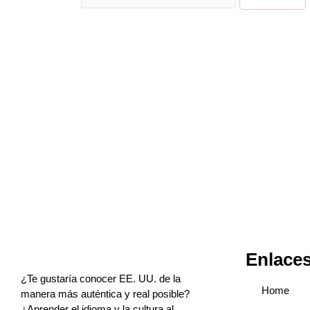
Enlace
¿Te gustaría conocer EE. UU. de la
Home
manera más auténtica y real posible?
¿Aprender el idioma y la cultura al