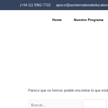
Buscar
Ir
por:
(+54 11) 5962-7722
apozzi@asinternationaleducatio
al
contenido
Home
Nuestro Programa
order custom essa
Parece que no hemos podido encontrar lo que est