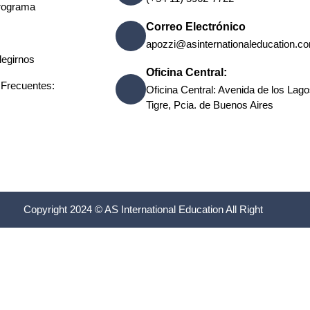
rograma
Correo Electrónico
apozzi@asinternationaleducation.c
legirnos
Oficina Central:
 Frecuentes:
Oficina Central: Avenida de los Lag
Tigre, Pcia. de Buenos Aires
Copyright 2024 © AS International Education All Right
Español
do en
wpml.org
como sitio de desarrollo. Cambia a una clave de sitio de producci