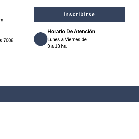
Inscribirse
om
Horario De Atención
Lunes a Viernes de
os 7008,
9 a 18 hs.
ón en
remove this banner
.