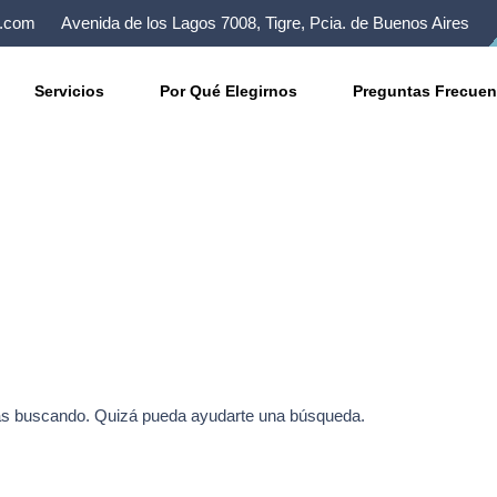
n.com
Avenida de los Lagos 7008, Tigre, Pcia. de Buenos Aires
Servicios
Por Qué Elegirnos
Preguntas Frecuen
y cheap
ás buscando. Quizá pueda ayudarte una búsqueda.