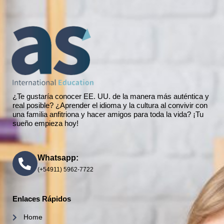
¿Te gustaría conocer EE. UU. de la manera más auténtica y
real posible? ¿Aprender el idioma y la cultura al convivir con
una familia anfitriona y hacer amigos para toda la vida? ¡Tu
sueño empieza hoy!
Whatsapp:
(+54911) 5962-7722
Enlaces Rápidos
Home