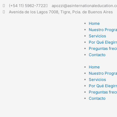
Ir
Buscar
(+54 11) 5962-7722
apozzi@asinternationaleducation.
al
por:
Avenida de los Lagos 7008, Tigre, Pcia. de Buenos Aires
contenido
Home
Nuestro Progr
Servicios
Por Qué Elegir
Preguntas frec
Contacto
Home
Nuestro Progr
Servicios
Por Qué Elegir
Preguntas frec
Contacto