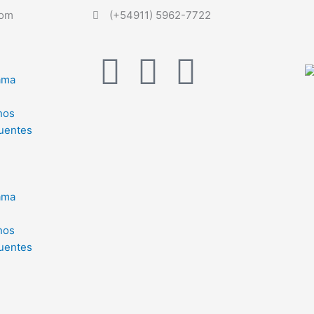
com
(+54911) 5962-7722
F
T
Y
ama
a
w
o
nos
c
i
u
uentes
e
t
t
ama
b
t
u
nos
o
e
b
uentes
o
r
e