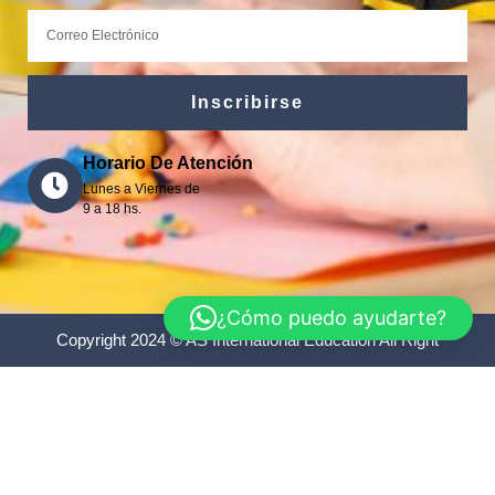
Correo
electrónico
Inscribirse
Horario De Atención
Lunes a Viernes de
9 a 18 hs.
¿Cómo puedo ayudarte?
Copyright 2024 © AS International Education All Right
Español
Este sitio está registrado en
wpml.org
como sitio de desarrollo. Cambia a una