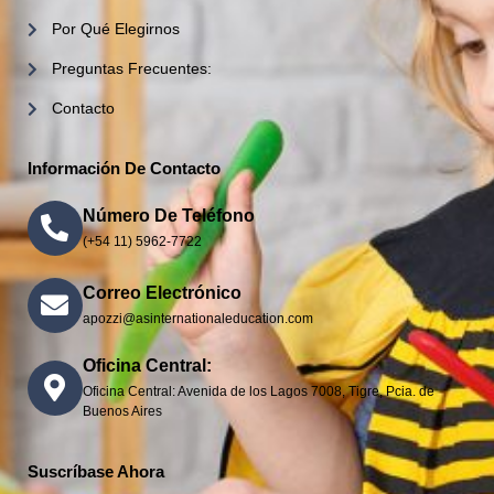
Por Qué Elegirnos
Preguntas Frecuentes:
Contacto
Información De Contacto
Número De Teléfono
(+54 11) 5962-7722
Correo Electrónico
apozzi@asinternationaleducation.com
Oficina Central:
Oficina Central: Avenida de los Lagos 7008, Tigre, Pcia. de
Buenos Aires
Suscríbase Ahora