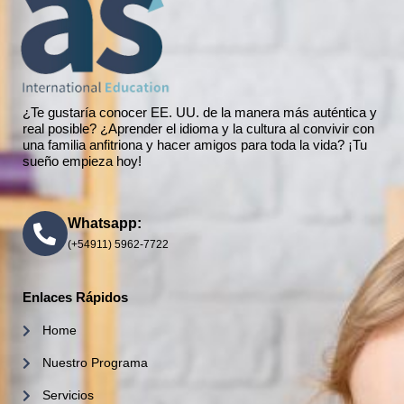
¿Te gustaría conocer EE. UU. de la manera más auténtica y
real posible? ¿Aprender el idioma y la cultura al convivir con
una familia anfitriona y hacer amigos para toda la vida? ¡Tu
sueño empieza hoy!
Whatsapp:
(+54911) 5962-7722
Enlaces Rápidos
Home
Nuestro Programa
Servicios