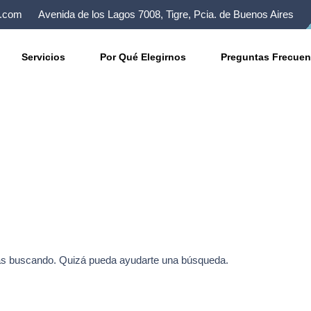
n.com
Avenida de los Lagos 7008, Tigre, Pcia. de Buenos Aires
Servicios
Por Qué Elegirnos
Preguntas Frecuen
e
ás buscando. Quizá pueda ayudarte una búsqueda.