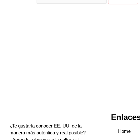
Enlace
¿Te gustaría conocer EE. UU. de la
Home
manera más auténtica y real posible?
¿Aprender el idioma y la cultura al