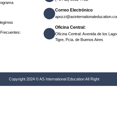
rograma
Correo Electrónico
apozzi@asinternationaleducation.c
legirnos
Oficina Central:
 Frecuentes:
Oficina Central: Avenida de los Lag
Tigre, Pcia. de Buenos Aires
Copyright 2024 © AS International Education All Right
Español
do en
wpml.org
como sitio de desarrollo. Cambia a una clave de sitio de producci