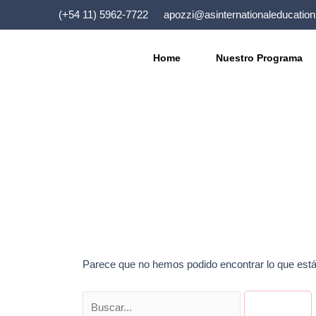
Buscar
Ir
por:
(+54 11) 5962-7722
apozzi@asinternationaleducatio
al
contenido
Home
Nuestro Programa
Artifical Intelligenc
Parece que no hemos podido encontrar lo que est