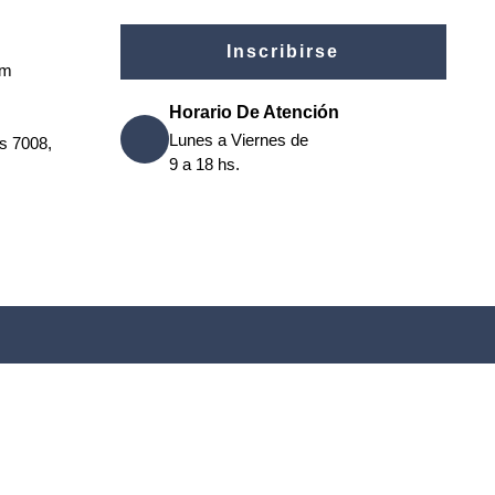
Inscribirse
om
Horario De Atención
Lunes a Viernes de
os 7008,
9 a 18 hs.
ón en
remove this banner
.